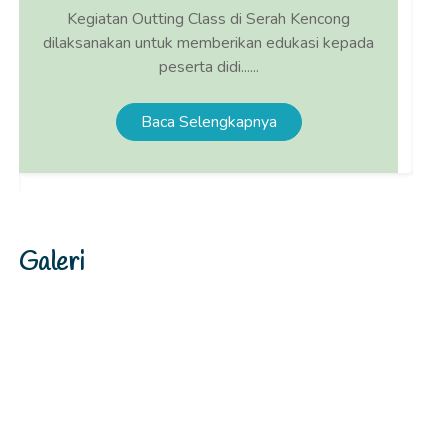
Kegiatan Outting Class di Serah Kencong
A
dilaksanakan untuk memberikan edukasi kepada
d
peserta didi......
Baca Selengkapnya
Galeri