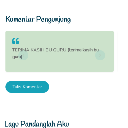
Komentar Pengunjung
TERIMA KASIH BU GURU
(terima kasih bu
T
guru)
g
Tulis Komentar
Lagu Pandanglah Aku