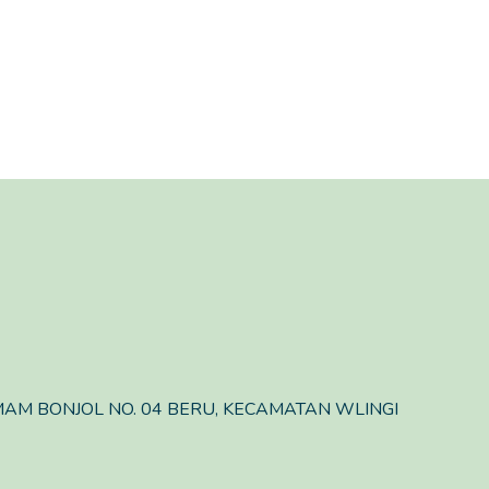
 IMAM BONJOL NO. 04 BERU, KECAMATAN WLINGI