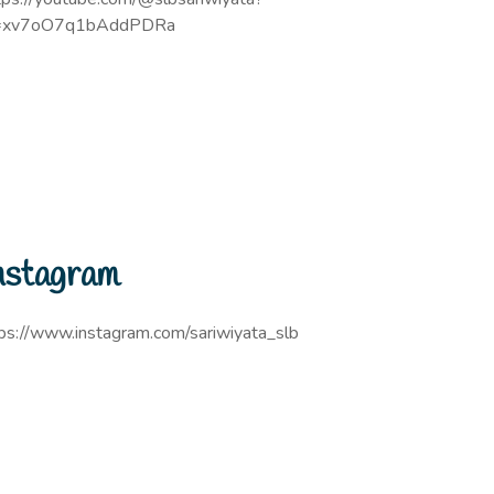
=xv7oO7q1bAddPDRa
nstagram
ps://www.instagram.com/sariwiyata_slb