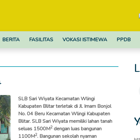
BERITA
FASILITAS
VOKASI ISTIMEWA
PPDB
L
h
SLB Sari Wiyata Kecamatan Wlingi
Kabupaten Blitar terletak di Jl. Imam Bonjol
No. 04 Beru Kecamatan Wlingi Kabupaten
Y
Blitar. SLB Sari Wiyata memiliki lahan tanah
2
seluas 1500M
dengan luas bangunan
2
1100M
. Bangunan sekolah nyaman
ht