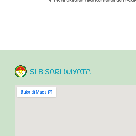
Meningkatkan Nilai Keimanan dan Ket
SLB SARI WIYATA